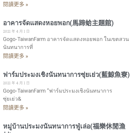
閱讀更多 »
อาคารจัดแสดงหอยพอก(馬蹄蛤主題館)
2021 年 4 月 1 日
Gogo-TaiwanFarm อาคารจัดแสดงหอยพอก ในเขตสวน
นันทนาการที่
閱讀更多 »
ฟาร์มประมงเชิงนันทนาการซุ่ยเย่ว(藍鯨魚寮)
2021 年 4 月 1 日
Gogo-TaiwanFarm “ฟาร์มประมงเชิงนันทนาการ
ซุ่ยเย่ว&
閱讀更多 »
หมู่บ้านประมงนันทนาการฟู่เล่อ(福樂休閒漁