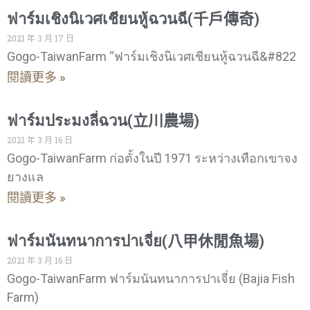
ฟาร์มเชิงนิเวศเชียนหู้ฉวนฉี(千戶傳奇)
2021 年 3 月 17 日
Gogo-TaiwanFarm “ฟาร์มเชิงนิเวศเชียนหู้ฉวนฉี&#822
閱讀更多 »
ฟาร์มประมงลี่ฉวน(立川農場)
2021 年 3 月 16 日
Gogo-TaiwanFarm ก่อตั้งในปี 1971 ระหว่างเทือกเขาจง
ยางแล
閱讀更多 »
ฟาร์มนันทนาการปาเจี่ย(八甲休閒魚場)
2021 年 3 月 16 日
Gogo-TaiwanFarm ฟาร์มนันทนาการปาเจี่ย (Bajia Fish
Farm)