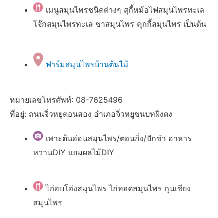
เมนูสมุนไพรชนิดต่างๆ สุกี้หม้อไฟสมุนไพรทะเล
โจ๊กสมุนไพรทะเล ชาสมุนไพร คุกกี้สมุนไพร เป็นต้น
ฟาร์มสมุนไพรบ้านต้นไม้
หมายเลขโทรศัพท์: 08-7625496
ที่อยู่: ถนนจิ่วหยูตอนสอง อำเภอจิ่วหยูชนบทผิงตง
เพาะต้นอ่อนสมุนไพร/ตอนกิ่ง/ปักชำ อาหาร
หวานDIY แยมผลไม้DIY
ไก่อบโอ่งสมุนไพร ไก่ทอดสมุนไพร กุนเชียง
สมุนไพร