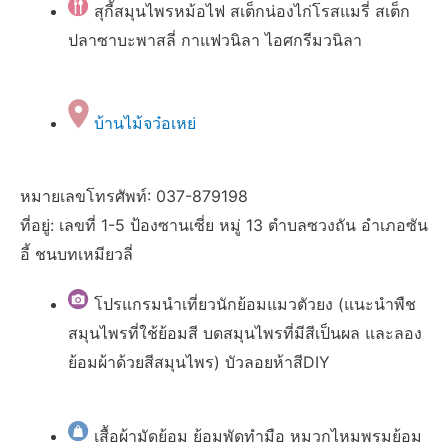
สุกี้สมุนไพรหม้อไฟ สเต็กน่องไก่โรสแมรี่ สเต็ก
ปลาซาบะพาสลี่ กาแฟวนิลา ไอศกรีมวนิลา
บ้านไม้จว๋อเหย่
หมายเลขโทรศัพท์: 037-879198
ที่อยู่: เลขที่ 1-5 ป้องซานเซี่ย หมู่ 13 ตำบลซวงถัน อำเภอซัน
อี้ ชนบทเหมียวลี่
โปรแกรมนำเที่ยวนักย้อมแมวตัวยง (แนะนำพืช
สมุนไพรที่ใช้ย้อมสี บดสมุนไพรที่มีสีเป็นผล และลอง
ย้อมผ้าด้วยสีสมุนไพร) บัวลอยห้าสีDIY
เสื้อผ้ามัดย้อม ย้อมพัดทำมือ หมวกไหมพรมย้อม