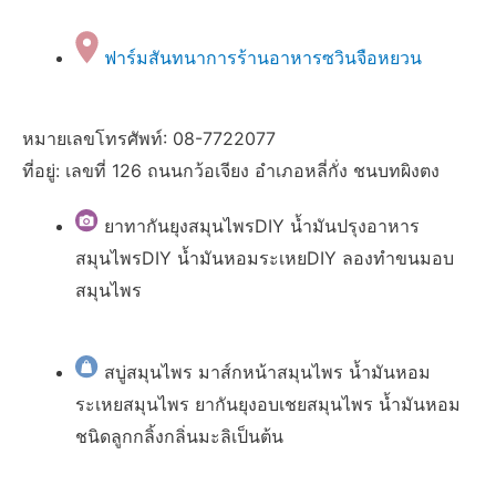
ฟาร์มสันทนาการร้านอาหารซวินจือหยวน
หมายเลขโทรศัพท์: 08-7722077
ที่อยู่: เลขที่ 126 ถนนกว้อเจียง อำเภอหลี่กั่ง ชนบทผิงตง
ยาทากันยุงสมุนไพรDIY น้ำมันปรุงอาหาร
สมุนไพรDIY น้ำมันหอมระเหยDIY ลองทำขนมอบ
สมุนไพร
สบู่สมุนไพร มาส์กหน้าสมุนไพร น้ำมันหอม
ระเหยสมุนไพร ยากันยุงอบเชยสมุนไพร น้ำมันหอม
ชนิดลูกกลิ้งกลิ่นมะลิเป็นต้น