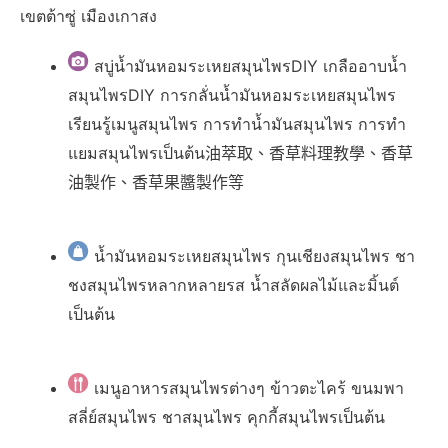
เขตต้าซู่ เมืองเกาสง
สบู่น้ำมันหอมระเหยสมุนไพรDIY เกลืออาบน้ำ
สมุนไพรDIY การกลั่นน้ำมันหอมระเหยสมุนไพร
เรียนรู้เมนูสมุนไพร การทำน้ำมันสมุนไพร การทำ
แยมสมุนไพรเป็นต้น油萃取、香草料理教學、香草
油製作、香草果醬製作等
น้ำมันหอมระเหยสมุนไพร กุนเชียงสมุนไพร ชา
ชงสมุนไพรหลากหลายรส น้ำสลัดผลไม้และมิ้นต์
เป็นต้น
เมนูอาหารสมุนไพรต่างๆ ข้าวตะไคร้ ขนมพา
สลี่ย์สมุนไพร ชาสมุนไพร คุกกี้สมุนไพรเป็นต้น