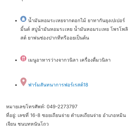
น้ำมันหอมระเหยจากดอกไม้ ยาทากันยุงเปเปอร์
มิ้นต์ สบู่น้ำมันหอมระเหย น้ำมันหอมระเหย โพรโพลิ
สต์ ยาพ่นช่องปากทีทรีออยเป็นต้น
เมนูอาหารว่างจากวนิลา เครื่องดื่มวนิลา
ฟาร์มสันทนาการฟอร์เรสต์18
หมายเลขโทรศัพท์: 049-2273797
ที่อยู่: เลขที่ 16-8 ซอยเถียนจ่าย ตำบลเถียนจ่าย อำเภอหมิน
เจียน ชนบทหนันโถว