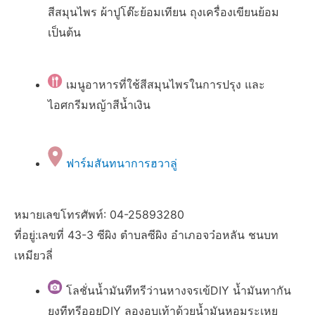
สีสมุนไพร ผ้าปูโต๊ะย้อมเทียน ถุงเครื่องเขียนย้อม
เป็นต้น
เมนูอาหารที่ใช้สีสมุนไพรในการปรุง และ
ไอศกรีมหญ้าสีน้ำเงิน
ฟาร์มสันทนาการฮวาลู่
หมายเลขโทรศัพท์: 04-25893280
ที่อยู่:เลขที่ 43-3 ซีผิง ตำบลซีผิง อำเภอจว๋อหลัน ชนบท
เหมียวลี่
โลชั่นน้ำมันทีทรีว่านหางจรเข้DIY น้ำมันทากัน
ยุงทีทรีออยDIY ลองอบเท้าด้วยน้ำมันหอมระเหย