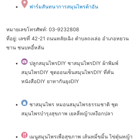
ฟาร์มสันทนาการสมุนไพรต้าอัน
หมายเลขโทรศัพท์: 03-9232808
ที่อยู่: เลขที่ 42-21 ถนนหลัยเฉิง ตำบลถงเล่อ อำเภอหยวน
ซาน ชนบทอี๋หลัน
ปลูกสมุนไพรDIY ชาสมุนไพรDIY ผ้าพิมพ์
สมุนไพรDIY ชุดออนเซ็นสมุนไพรDIY ที่คั่น
หนังสือDIY ยาทากันยุงDIY
ชาสมุนไพร หมอนสมุนไพรธรรมชาติ ชุด
สมุนไพรบำรุงสุขภาพ เยลลี่หญ้าเหงือกปลา
เมนูสมุนไพรเพื่อสุขภาพ เส้นหมี่ขมิ้น ไข่ตุ๋นหญ้า