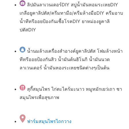
ลิปมันลาเวนเดอร์DIY สบู่น้ำมันหอมระเหยDIY
เกลือยูคาลิปตัส/ครีมทามือ/ครีมล้างมือDIY ครีมอาบ
น้ำทีทรีออยป้องกันเชื้อโรคDIY ยาหม่องยูคาลิ
ปตัสDIY
น้ำนมล้างเครื่องสำอางค์ยูคาลิปตัส โฟมล้างหน้า
ทีทรีออยป้องกันสิว น้ำมันต้นฮิโนกิ น้ำมันนวด
ลาเวนเดอร์ น้ำมันหองระเหยชนิดต่างๆเป็นต้น
สุกี้สมุนไพร ไก่ตะไคร้มะนาว หมูหมักเยว่เถา ชา
สมุนไพรเพื่อสุขภาพ
ฟาร์มสมุนไพรไถกวาง