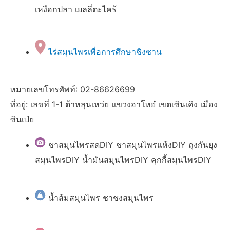
เหงือกปลา เยลลี่ตะไคร้
ไร่สมุนไพรเพื่อการศึกษาชิงซาน
หมายเลขโทรศัพท์: 02-86626699
ที่อยู่: เลขที่ 1-1 ต้าหลุนเหว่ย แขวงอาโหย๋ เขตเซินเคิง เมือง
ซินเป่ย
ชาสมุนไพรสดDIY ชาสมุนไพรแห้งDIY ถุงกันยุง
สมุนไพรDIY น้ำมันสมุนไพรDIY คุกกี้สมุนไพรDIY
น้ำส้มสมุนไพร ชาชงสมุนไพร