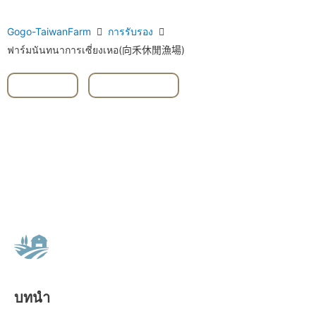
Gogo-TaiwanFarm
การรับรอง
ฟาร์มนันทนาการเซี่ยงเหอ(向禾休閒漁場)
Chiayi
,
การประมง
บทนำ