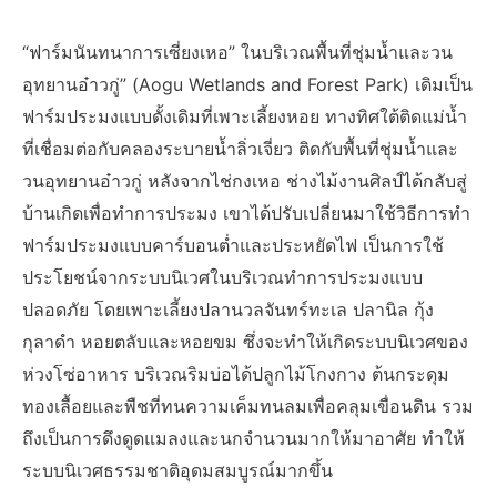
“ฟาร์มนันทนาการเซี่ยงเหอ” ในบริเวณพื้นที่ชุ่มน้ำและวน
อุทยานอ๋าวกู่” (Aogu Wetlands and Forest Park) เดิมเป็น
ฟาร์มประมงแบบดั้งเดิมที่เพาะเลี้ยงหอย ทางทิศใต้ติดแม่น้ำ
ที่เชื่อมต่อกับคลองระบายน้ำลิ่วเจี่ยว ติดกับพื้นที่ชุ่มน้ำและ
วนอุทยานอ๋าวกู่ หลังจากไช่กงเหอ ช่างไม้งานศิลป์ได้กลับสู่
บ้านเกิดเพื่อทำการประมง เขาได้ปรับเปลี่ยนมาใช้วิธีการทำ
ฟาร์มประมงแบบคาร์บอนต่ำและประหยัดไฟ เป็นการใช้
ประโยชน์จากระบบนิเวศในบริเวณทำการประมงแบบ
ปลอดภัย โดยเพาะเลี้ยงปลานวลจันทร์ทะเล ปลานิล กุ้ง
กุลาดำ หอยตลับและหอยขม ซึ่งจะทำให้เกิดระบบนิเวศของ
ห่วงโซ่อาหาร บริเวณริมบ่อได้ปลูกไม้โกงกาง ต้นกระดุม
ทองเลื้อยและพืชที่ทนความเค็มทนลมเพื่อคลุมเขื่อนดิน รวม
ถึงเป็นการดึงดูดแมลงและนกจำนวนมากให้มาอาศัย ทำให้
ระบบนิเวศธรรมชาติอุดมสมบูรณ์มากขึ้น