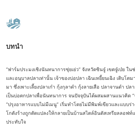
บทนำ
“ฟาร์มประมงเชิงนันทนาการซุ่ยเย่ว” จังหวัดซินจู๋ เขตจู๋เป่ย 
และอนุบาลปลาเท่านั้น เจ้าของบ่อปลา เฉินเหยี้ยนเฉิง เติบโตมา
มา ซึ่งเพาะเลี้ยงปลาเก๋า กุ้งกุลาดำ กุ้งลายเสือ ปลาจานดำ ปล
เป็นบ่อตกปลาเพื่อนันทนาการ จนปัจจุบันได้ผสมผสานแนวคิด “จั
“ปรุงอาหารแบบไม่มีเมนู” เริ่มทำโดยไม่มีพิมพ์เขียวและแบบร
โกดังร้างถูกดัดแปลงให้กลายเป็นบ้านสไตล์อินดัสเทรียลลอฟท์แบบ
ประทับใจ