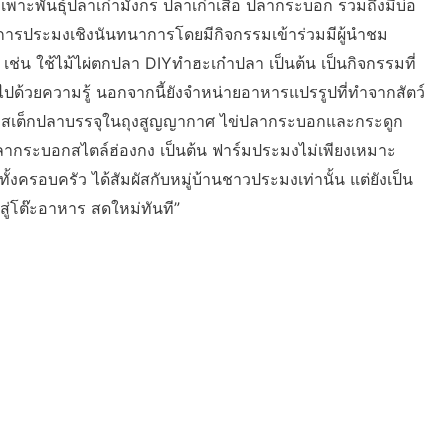
เพาะพันธุ์ปลาเก๋ามังกร ปลาเก๋าเสือ ปลากระบอก รวมถึงมีบ่อ
บการประมงเชิงนันทนาการโดยมีกิจกรรมเข้าร่วมมีผู้นำชม
ช่น ใช้ไม้ไผ่ตกปลา DIYทำฮะเก๋าปลา เป็นต้น เป็นกิจกรรมที่
ปด้วยความรู้ นอกจากนี้ยังจำหน่ายอาหารแปรรูปที่ทำจากสัตว์
ก่ สเต็กปลาบรรจุในถุงสูญญากาศ ไข่ปลากระบอกและกระดูก
ลากระบอกสไตล์ฮ่องกง เป็นต้น ฟาร์มประมงไม่เพียงเหมาะ
้งครอบครัว ได้สัมผัสกับหมู่บ้านชาวประมงเท่านั้น แต่ยังเป็น
ยงสู่โต๊ะอาหาร สดใหม่ทันที”