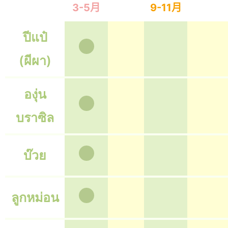
3-5月
9-11月
ปีแป๋
(ผีผา)
องุ่น
บราซิล
บ๊วย
ลูกหม่อน