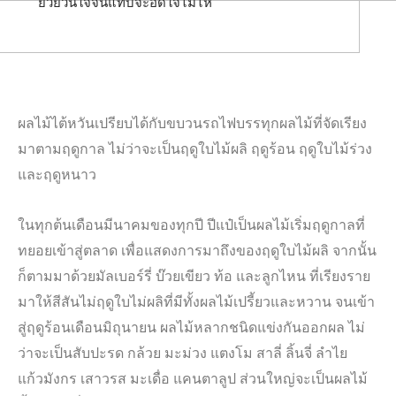
ยั่วยวนใจจนแทบจะอดใจไม่ไห
ผลไม้ไต้หวันเปรียบได้กับขบวนรถไฟบรรทุกผลไม้ที่จัดเรียง
มาตามฤดูกาล ไม่ว่าจะเป็นฤดูใบไม้ผลิ ฤดูร้อน ฤดูใบไม้ร่วง
และฤดูหนาว
ในทุกต้นเดือนมีนาคมของทุกปี ปีแป๋เป็นผลไม้เริ่มฤดูกาลที่
ทยอยเข้าสู่ตลาด เพื่อแสดงการมาถึงของฤดูใบไม้ผลิ จากนั้น
ก็ตามมาด้วยมัลเบอร์รี่ บ๊วยเขียว ท้อ และลูกไหน ที่เรียงราย
มาให้สีสันไม่ฤดูใบไม่ผลิที่มีทั้งผลไม้เปรี้ยวและหวาน จนเข้า
สู่ฤดูร้อนเดือนมิถุนายน ผลไม้หลากชนิดแข่งกันออกผล ไม่
ว่าจะเป็นสับปะรด กล้วย มะม่วง แตงโม สาลี่ ลิ้นจี่ ลำไย
แก้วมังกร เสาวรส มะเดื่อ แคนตาลูป ส่วนใหญ่จะเป็นผลไม้