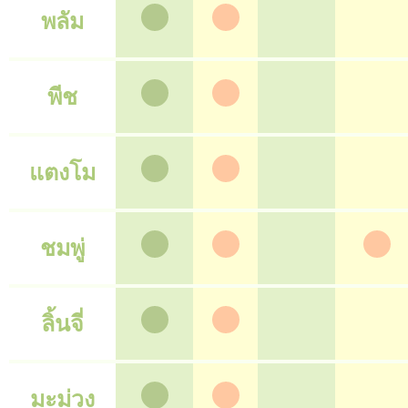
พลัม
พีช
แตงโม
ชมพู่
ลิ้นจี่
มะม่วง