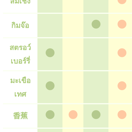
ส้มเช้ง
กิมจ๊อ
สตรอว์
เบอร์รี่
มะเขือ
เทศ
香蕉