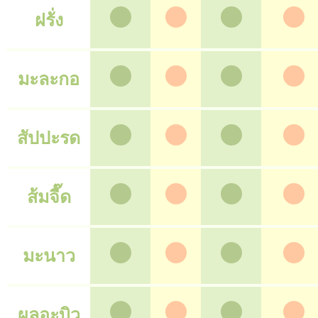
ฝรั่ง
มะละกอ
สัปปะรด
ส้มจี๊ด
มะนาว
ผลอะบิว