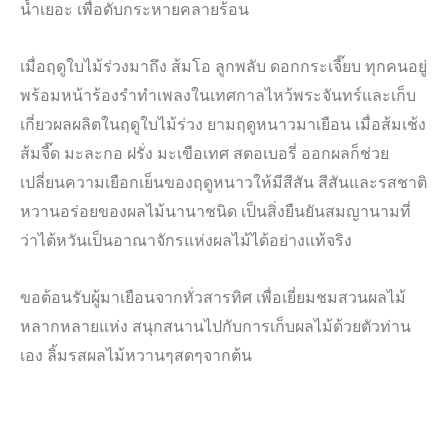
น้ำเยอะ เพื่อดับกระหายคลายร้อน
เมื่อฤดูใบไม้ร่วงมาถึง ส้มโอ ลูกพลับ ดอกกระเจี๊ยบ ทุกคนอยู่
พร้อมหน้าร้องรำทำเพลงในเทศกาลไหว้พระจันทร์และเก็บ
เกี่ยวผลผลิตในฤดูใบไม้ร่วง ยามฤดูหนาวมาเยือน เมื่อส้มเช้ง
ส้มจี๊ด มะละกอ ฝรั่ง มะเขือเทศ สตอเบอรี่ ออกผลก็ช่วย
เปลี่ยนความเยือกเย็นของฤดูหนาวให้มีสีสัน สีสันและรสชาติ
หวานอร่อยของผลไม้นานาชนิด เป็นสิ่งยืนยันสมญานามที่
ว่าไต้หวันเป็นอาณาจักรแห่งผลไม้ได้อย่างแท้จริง
ขอต้อนรับผู้มาเยือนจากทั่วสารทิศ เพื่อเยี่ยมชมสวนผลไม้
หลากหลายแห่ง สนุกสนานไปกับการเก็บผลไม้ด้วยตัวท่าน
เอง ลิ้มรสผลไม้หวานๆสดๆจากต้น