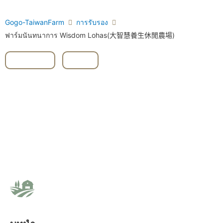
Gogo-TaiwanFarm
การรับรอง
ฟาร์มนันทนาการ Wisdom Lohas(大智慧養生休閒農場)
Chiayi
,
ผัก