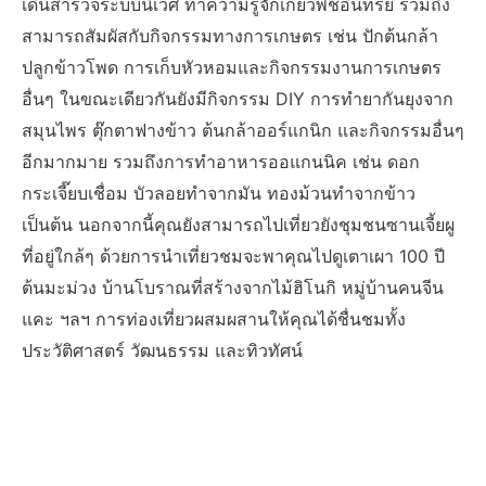
เดินสำรวจระบบนิเวศ ทำความรู้จักเกี่ยวพืชอินทรีย์ รวมถึง
สามารถสัมผัสกับกิจกรรมทางการเกษตร เช่น ปักต้นกล้า
ปลูกข้าวโพด การเก็บหัวหอมและกิจกรรมงานการเกษตร
อื่นๆ ในขณะเดียวกันยังมีกิจกรรม DIY การทำยากันยุงจาก
สมุนไพร ตุ๊กตาฟางข้าว ต้นกล้าออร์แกนิก และกิจกรรมอื่นๆ
อีกมากมาย รวมถึงการทำอาหารออแกนนิค เช่น ดอก
กระเจี๊ยบเชื่อม บัวลอยทำจากมัน ทองม้วนทำจากข้าว
เป็นต้น นอกจากนี้คุณยังสามารถไปเที่ยวยังชุมชนซานเจี้ยผู
ที่อยู่ใกล้ๆ ด้วยการนำเที่ยวชมจะพาคุณไปดูเตาเผา 100 ปี
ต้นมะม่วง บ้านโบราณที่สร้างจากไม้ฮิโนกิ หมู่บ้านคนจีน
แคะ ฯลฯ การท่องเที่ยวผสมผสานให้คุณได้ชื่นชมทั้ง
ประวัติศาสตร์ วัฒนธรรม และทิวทัศน์