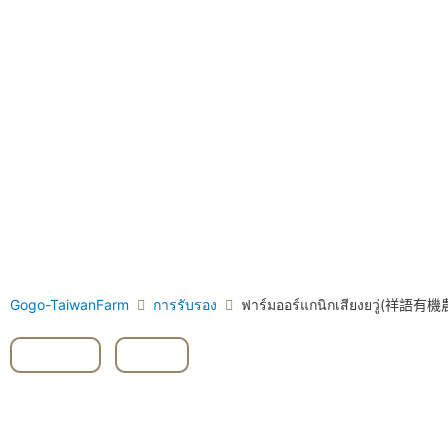
Gogo-TaiwanFarm
การรับรอง
ฟาร์มออร์แกนิกเสียงยวู่(祥語有
Yilan
,
ชา