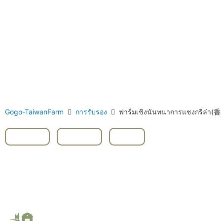
Gogo-TaiwanFarm
การรับรอง
ฟาร์มเชิงนันทนาการแชงกรี
Yilan
,
ผลไม้
,
ผัก