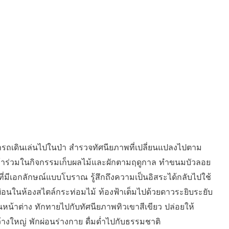
ารถเดินเล่นไปในป่า สำรวจทัศนียภาพที่เปลี่ยนแปลงไปตาม
ข้าร่วมในกิจกรรมเก็บผลไม้และผักตามฤดูกาล ทำขนมบัวลอย
่มีเอกลักษณ์แบบโบราณ รู้สึกถึงความเป็นอิสระได้กลับไปใช้
่อนในห้องสไตล์กระท่อมไม้ ท้องฟ้าเต็มไปด้วยดาวระยิบระยับ
นหน้าต่าง ทักทายไปกับทัศนียภาพทิวเขาสีเขียว ปล่อยให้
้างใหญ่ พักผ่อนร่างกาย ดื่มด่ำไปกับธรรมชาติ