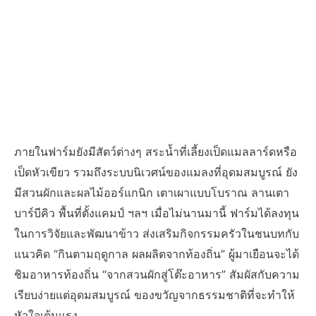
ภายในฟาร์มยังมีสัตว์ต่างๆ สระน้ำที่เลี้ยงเป็ดแมลลาร์ดหรือ
เป็ดหัวเขียว รวมถึงระบบนิเวศน์ของแมลงที่อุดมสมบูรณ์ ยัง
มีสวนผักและผลไม้ออร์แกนิก เตาเผาแบบโบราณ ลานเตา
บาร์บีคิว พื้นที่ตั้งแคมป์ ฯลฯ เมื่อไม่นานมานี้ ฟาร์มได้ลงทุน
ในการวิจัยและพัฒนาข้าว ส่งเสริมกิจกรรมครัวในชนบทกับ
แนวคิด “กินตามฤดูกาล ผลผลิตจากท้องถิ่น” ผู้มาเยือนจะได้
ชิมอาหารท้องถิ่น “จากสวนผักสู่โต๊ะอาหาร” สัมผัสกับความ
เรียบง่ายแต่อุดมสมบูรณ์ ของขวัญจากธรรมชาติที่จะทำให้
หัวใจเต้นแรง