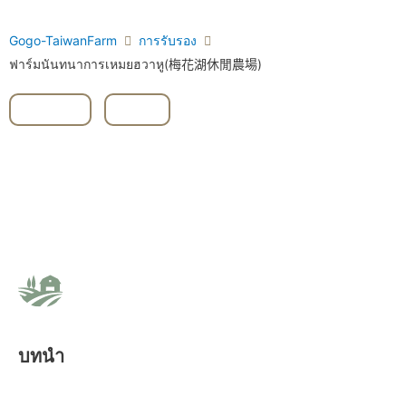
Gogo-TaiwanFarm
การรับรอง
ฟาร์มนันทนาการเหมยฮวาหู(梅花湖休閒農場)
Yilan
,
ผัก
บทนำ