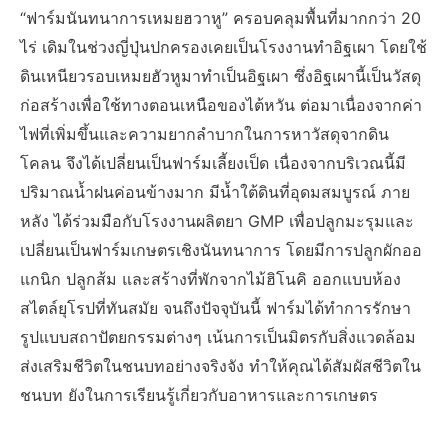
“ฟาร์มนันทนาการเหมยฮวาหู” ครอบคลุมพื้นที่มากกว่า 20
ไร่ เดิมในช่วงญี่ปุ่นปกครองเคยเป็นโรงงานทำอิฐเผา โดยใช้
ดินเหนียวรอบเหมยฮัวหูมาทำเป็นอิฐเผา ซึ่งอิฐเผานี้เป็นวัสดุ
ก่อสร้างเพื่อใช้ทางตอนเหนือของไต้หวัน ต่อมาเนื่องจากค่า
ไฟที่เพิ่มขึ้นและความยากลำบากในการหาวัสดุจากดิน
โคลน จึงได้เปลี่ยนเป็นฟาร์มเลี้ยงเป็ด เนื่องจากบริเวณนี้มี
ปริมาณน้ำฝนค่อนข้างมาก มีน้ำใต้ดินที่อุดมสมบูรณ์ ภาย
หลัง ได้ร่วมมือกับโรงงานผลิตยา GMP เพื่อปลูกมะรุมและ
เปลี่ยนเป็นฟาร์มเกษตรเชิงนันทนาการ โดยมีการปลูกผักออ
แกนิก ปลูกส้ม และสร้างที่พักจากไม้ฮิโนคิ ออกแบบห้อง
สไตล์ยุโรปที่ทันสมัย จนถึงปัจจุบันนี้ ฟาร์มได้ทำการรักษา
รูปแบบสถาปัตยกรรมต่างๆ เน้นการเป็นมิตรกับสิ่งแวดล้อม
ส่งเสริมชีวิตในชนบทอย่างจริงจัง ทำให้คุณได้สัมผัสชีวิตใน
ชนบท ยังในการเรียนรู้เกี่ยวกับอาหารและการเกษตร