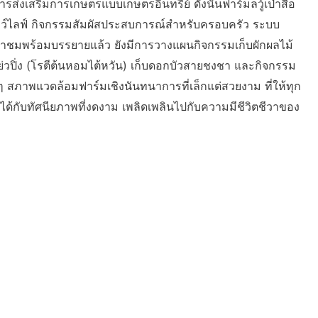
ารส่งเสริมการเกษตรแบบเกษตรอินทรีย์ ดังนั้นฟาร์มลวู้เป่าสือ
โลว์ไลฟ์ กิจกรรมสัมผัสประสบการณ์สำหรับครอบครัว ระบบ
นำชมพร้อมบรรยายแล้ว ยังมีการวางแผนกิจกรรมเก็บผักผลไม้
วปิ่ง (โรตีต้นหอมไต้หวัน) เก็บดอกบัวสายชงชา และกิจกรรม
งๆ สภาพแวดล้อมฟาร์มเชิงนันทนาการที่เล็กแต่สวยงาม ที่ให้ทุก
ัสได้กับทัศนียภาพที่งดงาม เพลิดเพลินไปกับความมีชีวิตชีวาของ