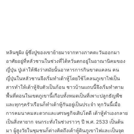
หลินซูผิง ผู้ซึ่งปู่ของเขาย้ายมาจากทางภาคตะวันออกมา
อาศัยอยู่ที่หลัวชานในช่วงที่ไต้หวันตกอยู่ในอาณานิคมของ
ญี่ปุ่น ปู่เล่าให้ฟังว่าสมัยนั้นอาหารการกินขาดแคลน คน
ญี่ปุ่นในหลัวชานจึงเริ่มทำเต้าหู้โดยใช้โคลนภูเขาไฟเป็น
สารทำให้เต้าหู้จับตัวเป็นก้อน ชาวบ้านแถบนี้จึงเริ่มทำตาม
พื้นที่ดอนในเขตภูเขานี้เกือบทั้งหมดเป็นที่เพาะปลูกธัญพืช
และทุกๆครัวเรือนก็ทำเต้าหู้กันอยู่เป็นประจำ ทุกวันนี้เมื่อ
การคมนาคมสะดวกและเศรษฐกิจเติบโตดี เต้าหู้ทำเองกลาย
เป็นสิ่งหายาก จนกระทั่งในช่วงราวๆ ปี พ.ศ. 2533 เป็นต้น
มา ผู้สูงวัยในชุมชนก็ต่างคิดถึงเต้าหู้ดินภูเขาไฟและเป็นจุด