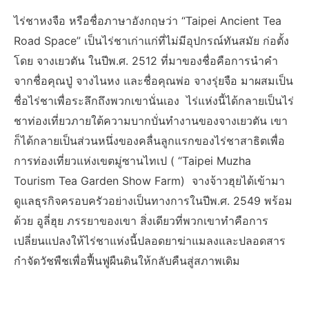
ไร่ชาหงจือ หรือชื่อภาษาอังกฤษว่า “Taipei Ancient Tea
Road Space” เป็นไร่ชาเก่าแก่ที่ไม่มีอุปกรณ์ทันสมัย ​​ก่อตั้ง
โดย จางเยวตัน ในปีพ.ศ. 2512 ที่มาของชื่อคือการนำคำ
จากชื่อคุณปู่ จางไนหง และชื่อคุณพ่อ จางรุ่ยจือ มาผสมเป็น
ชื่อไร่ชาเพื่อระลึกถึงพวกเขานั่นเอง ไร่แห่งนี้ได้กลายเป็นไร่
ชาท่องเที่ยวภายใต้ความบากบั่นทำงานของจางเยวตัน เขา
ก็ได้กลายเป็นส่วนหนึ่งของคลื่นลูกแรกของไร่ชาสาธิตเพื่อ
การท่องเที่ยวแห่งเขตมู่ซานไทเป ( “Taipei Muzha
Tourism Tea Garden Show Farm) จางจ้าวฮุยได้เข้ามา
ดูแลธุรกิจครอบครัวอย่างเป็นทางการในปีพ.ศ. 2549 พร้อม
ด้วย อูลี่ฮุย ภรรยาของเขา สิ่งเดียวที่พวกเขาทำคือการ
เปลี่ยนแปลงให้ไร่ชาแห่งนี้ปลอดยาฆ่าแมลงและปลอดสาร
กำจัดวัชพืชเพื่อฟื้นฟูผืนดินให้กลับคืนสู่สภาพเดิม