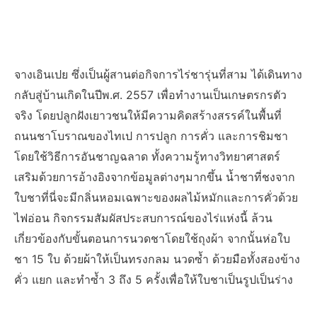
จางเอินเปย ซึ่งเป็นผู้สานต่อกิจการไร่ชารุ่นที่สาม ได้เดินทาง
กลับสู่บ้านเกิดในปีพ.ศ. 2557 เพื่อทำงานเป็นเกษตรกรตัว
จริง โดยปลูกฝังเยาวชนให้มีความคิดสร้างสรรค์ในพื้นที่
ถนนชาโบราณของไทเป การปลูก การคั่ว และการชิมชา
โดยใช้วิธีการอันชาญฉลาด ทั้งความรู้ทางวิทยาศาสตร์
เสริมด้วยการอ้างอิงจากข้อมูลต่างๆมากขึ้น น้ำชาที่ชงจาก
ใบชาที่นี่จะมีกลิ่นหอมเฉพาะของผลไม้หมักและการคั่วด้วย
ไฟอ่อน กิจกรรมสัมผัสประสบการณ์ของไร่แห่งนี้ ล้วน
เกี่ยวข้องกับขั้นตอนการนวดชาโดยใช้ถุงผ้า จากนั้นห่อใบ
ชา 15 ใบ ด้วยผ้าให้เป็นทรงกลม นวดซ้ำ ด้วยมือทั้งสองข้าง
คั่ว แยก และทำซ้ำ 3 ถึง 5 ครั้งเพื่อให้ใบชาเป็นรูปเป็นร่าง