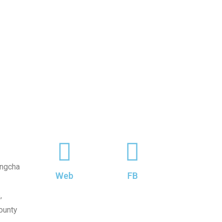
angcha
Web
FB
,
ounty