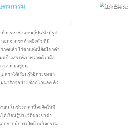
เกษตรกรรม
ีการชงชาแบบญี่ปุ่น ซึ่งมีรูป
กจากชาดำหยิงลั่ว ที่มี
ตแล้ว ไร่ชาแห่งนี้ยังมีชาดำ
รรมสร้างสรรค์ภาพวาดด้วยมือ
นลวดลายอยู่บน
่มสาวได้เรียนรู้วิธีการชงชา
่น่ารักๆอย่าง ช็อกโกแลต คิว
กายน ในช่วงเวลานี้จะจัดให้มี
จะได้เรียนรู้ประวัติของชาดำ
ง นอกจากมีการเปิดบ้านกิจกรรม