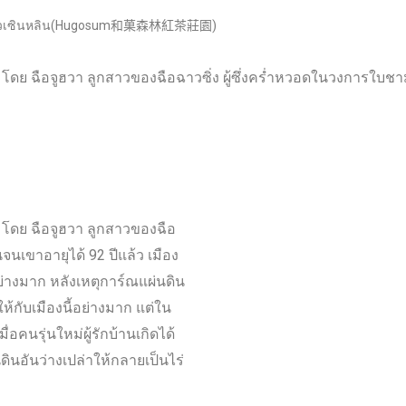
อกั่วเซินหลิน(Hugosum和菓森林紅茶莊園)
48 โดย ฉือจูฮวา ลูกสาวของฉือฉาวซิ่ง ผู้ซึ่งคร่ำหวอดในวงการใบ
8 โดย ฉือจูฮวา ลูกสาวของฉือ
นเขาอายุได้ 92 ปีแล้ว เมือง
นอย่างมาก หลังเหตุการ์ณแผ่นดิน
ให้กับเมืองนี้อย่างมาก แต่ใน
อคนรุ่นใหม่ผู้รักบ้านเกิดได้
ืนดินอันว่างเปล่าให้กลายเป็นไร่