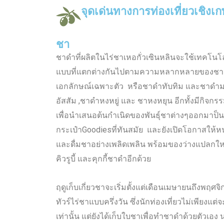
จุดเด่นทางการท่องเที่ยวเชิง
ชา
ชาดำที่ผลิตในไร่ชาเหอกั่วเซินหลินจะใช้เทคโนโลย
แบบที่แตกต่างกันไปตามความหลากหลายของชา นอ
เอกลักษณ์เฉพาะตัว หรือชาดำทับทิม และชาดำมรก
อัสสัม ,ชาดำหงหยู่ และ ชาหงหยุน อีกทั้งมีกิจก
เพื่อนำเสนอต้นกำเนิดของพันธุ์ชาต่างๆออกมาป็
กระเป๋าGoodiesที่ทันสมัย และยังเปิดโอกาสให้หนุ
และดื่มชาอย่างเพลิดเพลิน พร้อมของว่างแปลกใหม
คิวรูบี้ และคุกกี้ชาดำอีกด้วย
ฤดูเก็บเกี่ยวชาจะเริ่มตั้งแต่เดือนเมษายนถึงพฤศจิ
ทัวร์ไร่ชาแบบครึ่งวัน ซึ่งนักท่องเที่ยวไม่เพียงแต่
เท่านั้น แต่ยังได้เก็บใบชาเพื่อทำชาดำด้วยตัวเอ