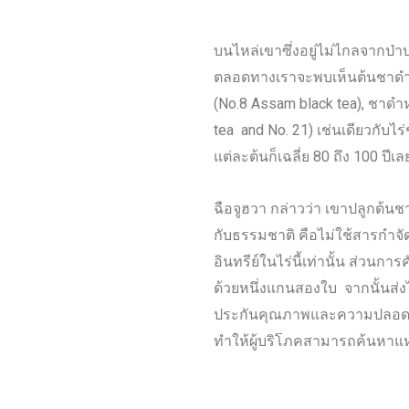
บนไหล่เขาซึ่งอยู่ไม่ไกลจากป่าบร
ตลอดทางเราจะพบเห็นต้นชาดำที่ม
(No.8 Assam black tea), ชาดำ
tea and No. 21) เช่นเดียวกับไร่
แต่ละต้นก็เฉลี่ย 80 ถึง 100 ปีเล
ฉือจูฮวา กล่าวว่า เขาปลูกต้นชาใ
กับธรรมชาติ คือไม่ใช้สารกำจัดศ
อินทรีย์ในไร่นี้เท่านั้น ส่วน
ด้วยหนึ่งแกนสองใบ จากนั้นส่
ประกันคุณภาพและความปลอดภัย 
ทำให้ผู้บริโภคสามารถค้นหาแห