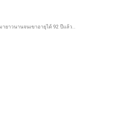
ชามายาวนานจนเขาอายุได้ 92 ปีแล้ว…