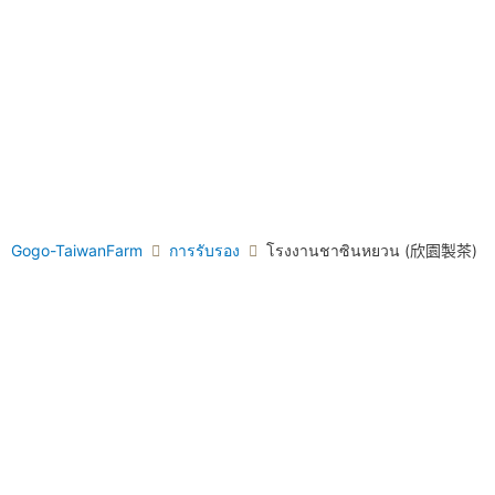
Gogo-TaiwanFarm
การรับรอง
โรงงานชาซินหยวน (欣園製茶)