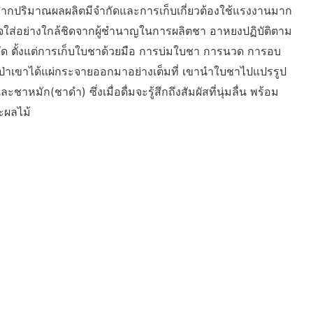
องจากปริมาณผลผลิตมีจำกัดและการเก็บเกี่ยวต้องใช้แรงงานมาก
ใจใส่อย่างใกล้ชิดจากผู้ชำนาญในการผลิตชา อาหยงปฏิบัติตาม
ด ตั้งแต่การเก็บใบชาด้วยมือ การบ่มใบชา การนวด การอบ
กป่าเขาได้แผ่กระจายออกมาอย่างเต็มที่ เขานำใบชาไปแปรรูป
ะชาหมัก(ชาดำ) ซึ่งเมื่อดื่มจะรู้สึกถึงสัมผัสที่นุ่มลื่น พร้อม
ะผลไม้