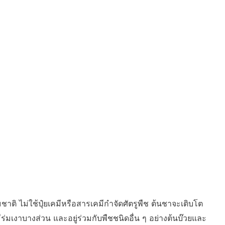
าติ ไม่ใช้ปุ๋ยเคมีหรือสารเคมีกำจัดศัตรูพืช ต้นชาจะเติบโต
่มเงาบางส่วน และอยู่ร่วมกับพืชชนิดอื่น ๆ อย่างต้นบ๊วยและ