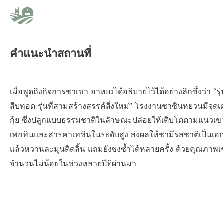
คำแนะนำสถานที่
เมื่อพูดถึงกิจการชาเขา อาหยงได้อธิบายไว้ได้อย่างลึกซึ้งว่า “รุ
สืบทอด รุ่นที่สามสร้างสรรค์สิ่งใหม่” โรงงานชาซินหยวนมีจุดเด่นอ
กุ้ย ซึ่งปลูกแบบธรรมชาติในลักษณะปล่อยให้เติบโตตามแนวเข
เพกทินและสารคาเทชินในระดับสูง ส่งผลให้ชามีรสชาติเป็นเอก
แล้วหวานละมุนติดลิ้น แถมยังชงซ้ำได้หลายครั้ง ด้วยคุณภาพเ
จำนวนไม่น้อยในช่วงหลายปีที่ผ่านมา