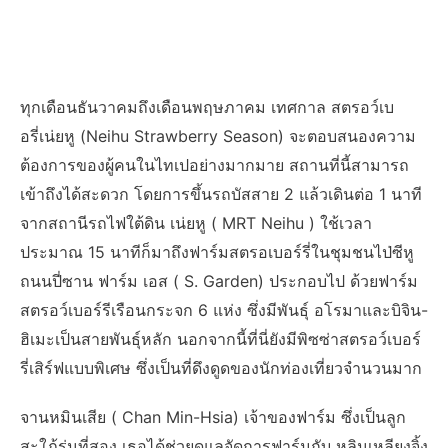
ทุกเดือนธันวาคมถึงเดือนพฤษภาคม เทศกาล สตรอว์เบ
อรี่เน่ยหู (Neihu Strawberry Season) จะตอบสนองความ
ต้องการของผู้คนในไทเปอย่างมากมาย สถานที่นี้สามารถ
เข้าถึงได้สะดวก โดยการขึ้นรถบัสสาย 2 แล้วเดินต่อ 1 นาที
จากสถานีรถไฟใต้ดิน เน่ยหู ( MRT Neihu ) ใช้เวลา
ประมาณ 15 นาทีก็มาถึงฟาร์มสตรอเบอร์รี่ในชุมชนไป่ซีหู
ถนนปี่ซาน ฟาร์ม เอส ( S. Garden) ประกอบไป ด้วยฟาร์ม
สตรอว์เบอร์รีเรือนกระจก 6 แห่ง ซึ่งมีพันธุ์ อโรมาและบิจิน-
ฮิเมะเป็นสายพันธุ์หลัก นอกจากนี้ที่นี่ยังมีพิซซ่าสตรอว์เบอร์
รี่เสิร์ฟแบบพิเศษ ซึ่งเป็นที่ดึงดูดของนักท่องเที่ยวจำนวนมาก
จานหมินเสีย ( Chan Min-Hsia) เจ้าของฟาร์ม ซึ่งเป็นลูก
สะใภ้รุ่นที่สอง เธอได้ช่วยดูแลจัดการฟาร์มกับ หลินเหลียงจิ้ง