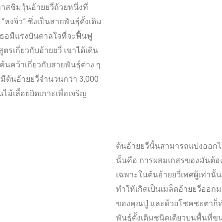
สชิมวุ้นอ้ายยวี่ถ้วยหนึ่งที่
งจิ่ว” ซึ่งเป็นสายพันธุ์ดั้งเดิม
เธอมีแรงบันดาลใจที่จะฟื้นฟู
ูตรเกี่ยวกับอ้ายยวี่ เขาได้เดิน
นคว้าเกี่ยวกับสายพันธุ์ต่าง ๆ
็มีต้นอ้ายยวี่จำนวนกว่า 3,000
็นไม้เลื้อยยึดเกาะเพื่อเจริญ
ต้นอ้ายยวี่นั้นสามารถแบ่งออกได้
นั้นคือ การผสมเกสรของมันต้องอาศ
เฉพาะในต้นอ้ายยวี่เพศผู้เท่านั้น
ทำให้เกิดเป็นเมล็ดอ้ายยวี่ออกม
ของคุณปู่ และด้วยโชคชะตาก็ทำให
พันธุ์ดั้งเดิมชนิดเดียวบนพื้นที