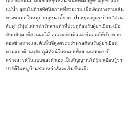
เมืองหลินเน่ย มณฑลหยุนหลิน พื้นที่ที่ตั้งอยู่ข้างภูเขาและ
แม่น้ำ อุดมไปด้วยทัศนียภาพที่สวยงาม เมื่อเดินทางตามเส้น
ทางชนบทในหมู่บ้านถูซุน เลี้ยวเข้าไปหยุดอยู่ตรงป้าย “สวน
ส้มฝู” มีหุ่นไล่กาน่ารักสามตัวที่ประตูต้อนรับผู้มาเยือน เมื่อ
หันกลับมาที่สวนผลไม้ คุณจะเห็นต้นเมอร์คอตต์ที่เรียงราย
สองข้างทางและต้นลิ้นจี่สูงตระหง่านรอต้อนรับผู้มาเยือน
ตามแถวด้านหลัง ภูมิทัศน์ในชนบททั้งสามแบบต่างก็
สร้างสรรค์ในแบบของตัวเอง เป็นสัญญาณให้ผู้มาเยือนรู้ว่า
ปาร์ตี้ในหมู่บ้านชนบทกำลังจะเริ่มขึ้นแล้ว