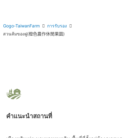
Gogo-TaiwanFarm
การรับรอง
สวนส้มของฝู(橙色農作休閒果園)
คำแนะนำสถานที่