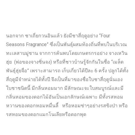
นอกจาก ชาเถี่ยกวนอินแล้ว ยังมีชาสี่ฤดูอย่าง “Four
Seasons Fragrance” ซึ่งเป็นพันธุ์ผสมท้องถิ่นที่พบในบริเวณ
ทะเลสาบมู่ซาน จากการค้นพบโดยเกษตรกรอย่าง จางเหวิน
ฮุ่ย (พ่อของจางซิ่นจง) หรือที่ชาวบ้านรู้จักกันในชื่อ “เมล็ด
พันธุ์ฮุ่ยจื่อ” เพราะสามารถ เก็บเกี่ยวได้ปีละ 6 ครั้ง ปลูกได้ทั้ง
สี่ฤดูมีจำหน่ายได้ทั้งปี จึงเป็นที่มาของชื่อใบชาสี่ฤดูนั่นเอง
ใบชาชนิดนี้ มีกลิ่นหอมมาก มีลักษณะจะใบสมบูรณ์และมี
กลิ่นหอมของดอกไม้อันเป็นเอกลักษณ์เฉพาะ มีทั้งรสหอม
หวานของดอกหอมหมื่นลี้ หรือหอมซ่าๆอย่างรสขิงป่า หรือ
รสหอมของดอกแมกโนเลียหรือดอกพุด