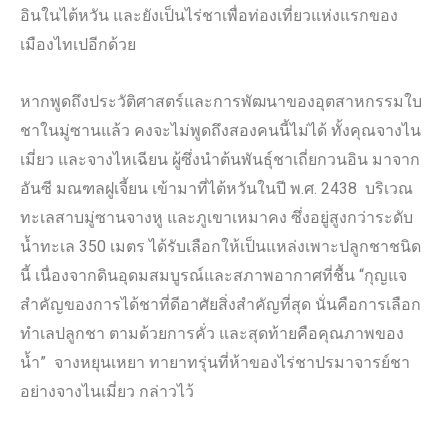
อินในไต้หวัน และยังเป็นไร่ชาเพื่อท่องเที่ยวแห่งแรกของ
เมืองไทเปอีกด้วย
หากพูดถึงประวัติศาสตร์และการพัฒนาของอุตสาหกรรมใบ
ชาในมู่ซานแล้ว คงจะไม่พูดถึงสองคนนี้ไม่ได้ ทั้งคุณจางไน
เมี่ยว และจางไหเฉียน ผู้ซึ่งนำต้นพันธุ์ชาเถี่ยกวนอิน มาจาก
อันซี มณฑลฝูเจี้ยน เข้ามาที่ไต้หวันในปี พ.ศ. 2438 บริเวณ
ทะเลสาบมู่ซานจางหู และภูเขาเหมาคง ซึ่งอยู่สูงกว่าระดับ
น้ำทะเล 350 เมตร ได้รับเลือกให้เป็นแหล่งเพาะปลูกชาชนิด
นี้ เนื่องจากดินอุดมสมบูรณ์และสภาพอากาศที่ชื้น “กุญแจ
สำคัญของการได้ชาที่ดีอาศัยสิ่งสำคัญที่สุด นั่นคือการเลือก
ทำเลปลูกชา ตามด้วยการคั่ว และสุดท้ายคือคุณภาพของ
น้ำ” จางหยุนเหยา ทายาทรุ่นที่ห้าของไร่ชาปรมาจารย์ชา
อย่างจางไนเมี่ยว กล่าวไว้