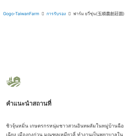
Gogo-TaiwanFarm
การรับรอง
ฟาร์ม ยวี่ชุ่น(玉順農創莊園)
คำแนะนำสถานที่
ชิวจุ้นหมิ่น เกษตรกรหนุ่มชาวสวนอินทผลัมในหมู่บ้านฉือ
เฉียง เมืองกงก่วน มณฑลเหมียวลี่ ทำงานเป็นพยาบาลใน