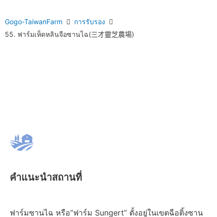
Gogo-TaiwanFarm
การรับรอง
55. ฟาร์มเห็ดหลินจือซานไฉ(三才靈芝農場)
คำแนะนำสถานที่
ฟาร์มซานไฉ หรือ”ฟาร์ม Sungert” ตั้งอยู่ในเขตฉือติ้งซาน