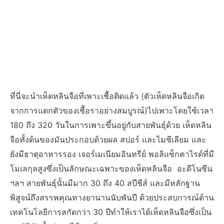
ที่นี่จะนำเห็ดหลินจือที่เพาะเชื้อติดแล้ว (ตัวเห็ดหลินจือเกิด
จากการแตกตัวของเชื้อราอย่างสมบูรณ์)ไปเพาะโดยใช้เวลา
180 ถึง 320 วันในการเพาะขึ้นอยู่กับสายพันธุ์ด้วย เห็ดหลิน
จือทั้งต้นของมันประกอบด้วยผล สปอร์ และไมซีเลียม และ
ยังมีธาตุอาหารรอง เจอร์เมเนียมอินทรีย์ พอลิแซ็กคาไรด์ที่มี
โมเลกุลสูงซึ่งเป็นลักษณะเฉพาะของเห็ดหลินจือ อะดีโนซีน
ฯลฯ สายพันธุ์นั้นมีมาก 30 ถึง 40 สปีชีส์ และมีหลักฐาน
พิสูจน์ถึงสรรพคุณทางยานานนับพันปี ด้วยประสบการณ์ด้าน
เทคโนโลยีการสกัดกว่า 30 ปีทำให้เราได้เห็ดหลินจือซึ่งเป็น