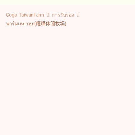
Gogo-TaiwanFarm
การรับรอง
ฟาร์มเหยาหุย(耀輝休閒牧場)