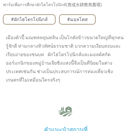
ฟาร์มเพื่อการศึกษาผักไฮโดรโปนิกส์(育成水耕教育農場)
#ผักไฮโดรโปนิกส์
,
#มอลโตส
เมืองต้าปี้ มณฑลหยุนหลิน เป็นโกดังข้าวขนาดใหญ่ที่ทุกคน
รู้จักดี ท่ามกลางทิวทัศน์ธรรมชาติ บวกความเงียบสงบและ
เรียบง่ายของชนบท ผักไฮโดรโปนิกส์และมอลต์สกัด
ออร์แกนิกของหมู่บ้านเจียซิงแห่งนี้จึงเป็นที่นิยมในต่าง
ประเทศเช่นกัน ช่างเป็นประสบการณ์การท่องเที่ยวเชิง
เกษตรที่ไม่เหมือนใครจริงๆ
คำแนะนำสถานที่