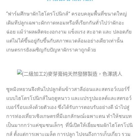
“ฟาร์มศึกษาผักไฮโดรโปนิกส์” ครอบคลุมพื้นที่ขนาดใหญ่
เดิมทีปลูกเฉพาะผักกาดหอมหรือที่เรียกกันทั่วไปว่าผักอะ
ฉ่อย แม้ว่าผลผลิตจะงอกงาม แข็งแรง สะอาด และ ปลอดภัย
แต่ไม่ได้ขึ้นอยู่กับขึ้นกับสภาพแวดล้อมอย่างเดียวเท่านั้น
เกษตรกรยังเผชิญกับปัญหาผักราคาถูกด้วย
ซูหมิงหยวนจึงหันไปปลูกต้นข้าวสาลีอ่อนและสตรอว์เบอร์รี่
แบบไฮโดรโปนิกส์ในฤดูหนาว และแปรรูปมอลต์และสตรอว์
เบอร์รี่อบแห้งด้วยตัวเอง ซึ่งได้รับการตอบรับอย่างดี นำไปสู่
การท่องเที่ยวเชิงเกษตรที่มีเอกลักษณ์เฉพาะตน ทำให้ชนบท
เป็นมากกว่าแค่ชุมชนเล็กๆ ที่นี่เปิดให้เยี่ยมชมผักไฮโดรโปนิ
กส์ ตั้งแต่การเพาะเมล็ด การปลูก ไปจนถึงการเก็บเกี่ยว รวม