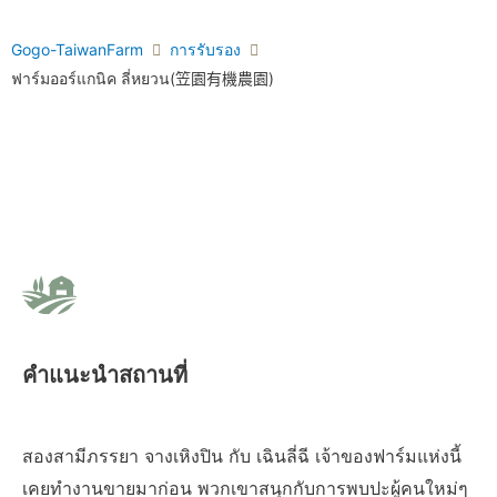
Gogo-TaiwanFarm
การรับรอง
ฟาร์มออร์แกนิค ลี่หยวน(笠園有機農園)
คำแนะนำสถานที่
สองสามีภรรยา จางเหิงปิน กับ เฉินลี่ฉี เจ้าของฟาร์มแห่งนี้
เคยทำงานขายมาก่อน พวกเขาสนุกกับการพบปะผู้คนใหม่ๆ