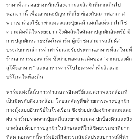
ราคาที่ตกลงอย่างหนักเนื่องจากผลผลิตผักที่มากเกินไป
นอกจากนี้ เพื่อเอาชนะปัญหาที่เกี่ยวข้องกับสภาพอากาศ
พวกเขาต้องใช้ยาฆ่าแมลงและปุ๋ยเคมี แต่เมื่อเห็นว่าไม่ใช่
ความคิดที่ดีในระยะยาว จึงตัดสินใจหันมาปลูกผักอินทรีย์ มี
การปลูกผักหลายชนิดในฟาร์ม ผู้เข้าชมสามารถสัมผัส
ประสบการณ์การทำฟาร์มและรับประทานอาหารที่สดใหม่ที่
ร้านอาหารของฟาร์ม ซึ่งถ่ายทอดแนวคิดของ “จากแปลงผัก
สู่โต๊ะอาหาร” และอาหารคาร์โบไฮเดรตต่ำที่ผลิตและ
บริโภคในท้องถิ่น
ฟาร์มแห่งนี้เน้นการทำเกษตรอินทรีย์และสภาพแวดล้อมที่
เป็นมิตรกับสิ่งแวดล้อม โดยลดศัตรูพืชด้วยการเพาะปลูกผัก
กางมุ้งแบบอินทรีย์ในโรงเรือน ซึ่งช่วยปกป้องผักจากลมและ
ฝน ฟาร์มปราศจากปุ๋ยเคมีและยาฆ่าแมลง ปกป้องดินและสิ่ง
แวดล้อมด้วยการปลูกผักในลักษณะที่ใกล้ชิดธรรมชาติมาก
ที่สุด นอกจากนี้ฟาร์มยังมีกิจกรรมสัมผัสประสบการณ์ที่น่า