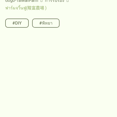
Gogo-TaiwanFarm
การรับรอง
ฟาร์มจวิ้นฟู่(畯富農場 )
#DIY
,
#พิทยา