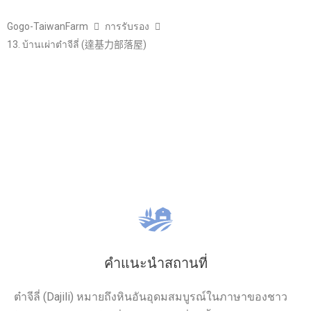
Gogo-TaiwanFarm
การรับรอง
13. บ้านเผ่าต๋าจีลี่ (達基力部落屋)
คำแนะนำสถานที่
ต๋าจีลี่ (Dajili) หมายถึงหินอันอุดมสมบูรณ์ในภาษาของชาว