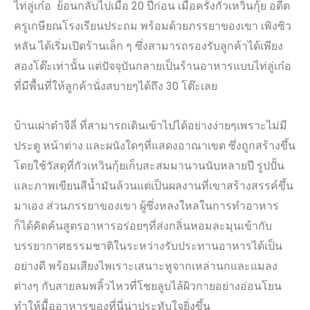
ไท่ลู่เก๋อ ย้อนกลับไปเมื่อ 20 ปีก่อน เมื่อครั้งกัวเหวินกุ้ย อดีต
ครูเกษียณโรงเรียนประถม พร้อมด้วยภรรยาของเขา เพิงซิว
หลัน ได้เริ่มเปิดร้านเล็ก ๆ ซึ่งสามารถรองรับลูกค้าได้เพียง
สองโต๊ะเท่านั้น แต่ปัจจุบันกลายเป็นร้านอาหารแบบไท่ลู่เก๋อ
ที่มีพื้นที่ให้ลูกค้านั่งสบายๆได้ถึง 30 โต๊ะเลย
บ้านเผ่าต๋าจีลี่ ที่สามารถเดินเข้าไปได้อย่างง่ายๆเพราะไม่มี
ประตู หน้าต่าง และผนังใดๆที่แสดงอาณาเขต ซึ่งถูกสร้างขึ้น
โดยใช้วัสดุที่กัวเหวินกุ้ยเก็บสะสมมานานนับหลายปี รูปปั้น
และภาพเขียนสีน้ำมันล้วนแต่เป็นผลงานที่เขาสร้างสรรค์ขึ้น
มาเอง ส่วนภรรยาของเขา ผู้ซึ่งหลงใหลในการทำอาหาร
ก็ได้คิดค้นสูตรอาหารอร่อยๆที่ส่งกลิ่นหอมละมุนเข้ากับ
บรรยากาศธรรมชาติในระหว่างรับประทานอาหารได้เป็น
อย่างดี พร้อมเสียงไพเราะเสนาะหูจากเหล่านกและแมลง
ต่างๆ กับสายลมพลิ้วไหวที่โชยลูบไล้ผิวกายอย่างอ่อนโยน
ทำให้มื้ออาหารของที่นี่น่าประทับใจยิ่งขึ้น