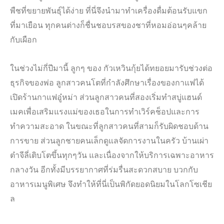
พืชที่ขยายพันธุ์ได้ง่าย ที่นี่จึงนำมาทำเครื่องดื่มต้อนรับแขก
ที่มาเยือน ทุกคนต่างก็ชื่นชอบรสของชาที่หอมอ่อนๆคล้าย
กับเผือก
ในช่วงไม่กี่ปีมานี้ ลูกๆ ของ กัวเหวินกุ้ยได้ทยอยมารับช่วงต่อ
ธุรกิจของพ่อ ลูกสาวคนโตที่กำลังศึกษาเรื่องของกาแฟได้
เปิดร้านกาแฟอู๋หม่า ส่วนลูกสาวคนที่สองเริ่มทำสบู่แฮนด์
เมคเพื่อเสริมแรงแม่ของเธอในการทำเวิร์คช็อปและการ
ทำความสะอาด ในขณะที่ลูกสาวคนที่สามก็รับผิดชอบด้าน
การขาย ส่วนลูกชายคนเล็กดูแลจัดการงานในครัว บ้านเผ่า
ต๋าจีลี่เติบโตขึ้นทุกๆวัน และเนื่องจากให้บริการเฉพาะอาหาร
กลางวัน อีกทั้งมีบรรยากาศที่ร่มรื่นสะดวกสบาย บวกกับ
อาหารเมนูพิเศษ จึงทำให้ที่นี่เป็นพิกัดยอดนิยมในโลกโซเชีย
ล